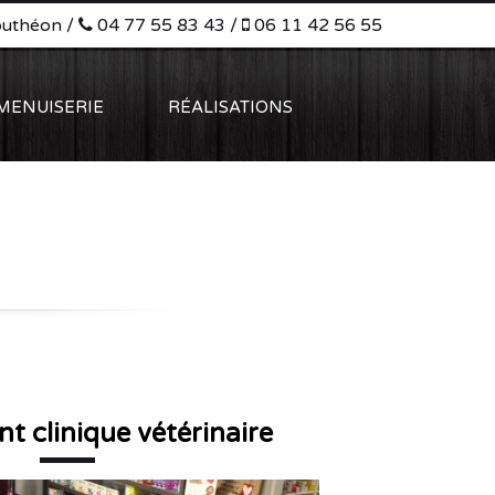
outhéon /
04 77 55 83 43 /
06 11 42 56 55
MENUISERIE
RÉALISATIONS
 clinique vétérinaire