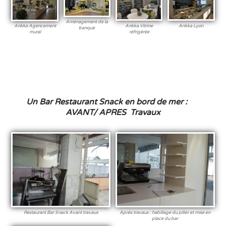
Aménagement de la
Ankka Vitrine
Ankka Lyon
Ankka Agencement
banque
réfrigérée
mural
Un Bar Restaurant Snack en bord de mer :
AVANT/ APRES Travaux
Restaurant Bar Snack Avant travaux
Après travaux : habillage du pilier et mise en
place du bar