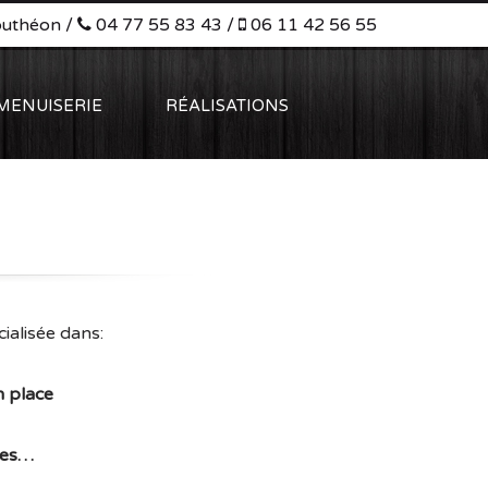
outhéon /
04 77 55 83 43 /
06 11 42 56 55
MENUISERIE
RÉALISATIONS
cialisée dans:
n place
ses…