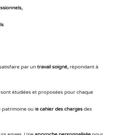
ssionnels,
ls
.
satisfaire par un
travail soigné,
répondant à
s sont étudiées et proposées pour chaque
e patrimoine ou l
e cahier des charges
des
urs envies. Une
approche personnalisée
pour