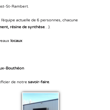
Just-St-Rambert.
 l’équipe actuelle de 6 personnes, chacune
ent, résine de synthèse
…).
uveaux
locaux
eux-Bouthéon
éficier de notre
savoir-faire
.