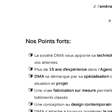
2. l’
amén
à
Nos Points forts:
La société DMA vous apporte sa
technici
vos attentes.
Plus de
15 ans d’expérience
dans l’
Agenc
DMA
se démarque par sa
spécialisation
d
situation et
projet
.
Une vraie
fabrication sur mesure
permett
bâtiments classés.
Une conception au
design contemporain
DMA s’attache à toujours privilégier
la pa