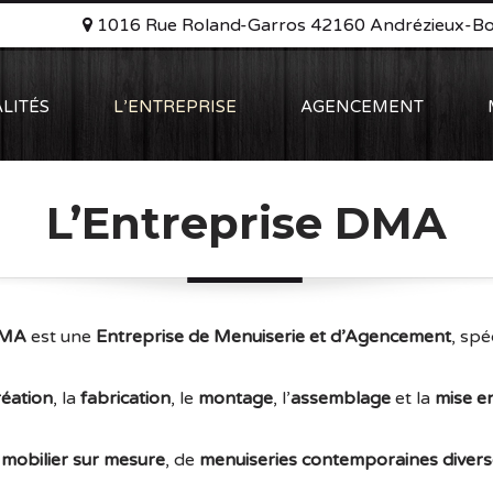
1016 Rue Roland-Garros 42160 Andrézieux-B
LITÉS
L’ENTREPRISE
AGENCEMENT
L’Entreprise DMA
DMA
est une
Entreprise de Menuiserie et d’Agencement
, spé
réation
, la
fabrication
, le
montage
, l’
assemblage
et la
mise e
e
mobilier sur mesure
, de
menuiseries contemporaines diver