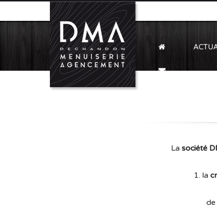
ACTUA
La
société 
1. la
c
d