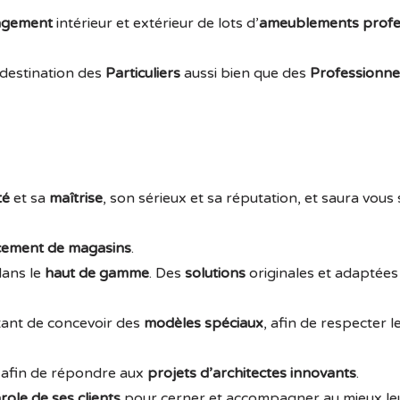
agement
intérieur et extérieur de lots d’
ameublements profe
 destination des
Particuliers
aussi bien que des
Professionne
té
et sa
maîtrise
, son sérieux et sa réputation, et saura vous 
ement de magasins
.
ans le
haut de gamme
. Des
solutions
originales et adaptée
ant de concevoir des
modèles spéciaux
, afin de respecter l
afin de répondre aux
projets d’architectes innovants
.
role de ses clients
pour cerner et accompagner au mieux le