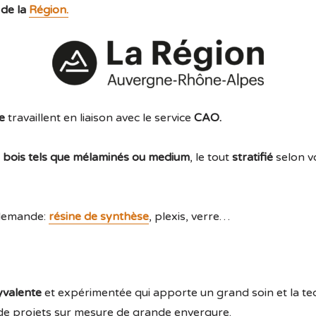
 de la
Région.
e
travaillent en liaison avec le service
CAO.
u bois tels que mélaminés ou medium
, le tout
stratifié
selon v
e demande:
résine de synthèse
, plexis, verre…
yvalente
et expérimentée qui apporte un grand soin et la te
ou de projets sur mesure de grande envergure.