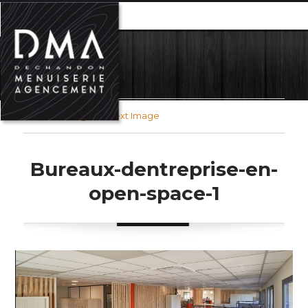
MENU
Previous Image
Next Image
Bureaux-dentreprise-en-
open-space-1