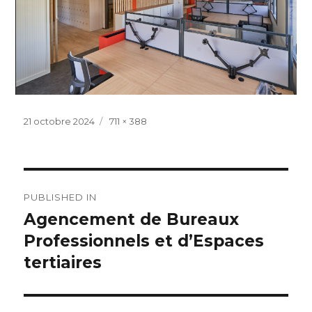
Posted
Full
21 octobre 2024
711 × 388
on
size
Navigation
PUBLISHED IN
de
Agencement de Bureaux
Professionnels et d’Espaces
l’article
tertiaires