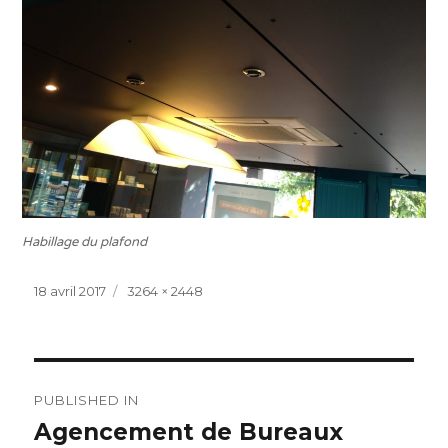
Habillage du plafond
Posted
Full
18 avril 2017
3264 × 2448
on
size
Navigation
PUBLISHED IN
de
Agencement de Bureaux