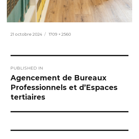
Posted
Full
21 octobre 2024
1709 × 2560
on
size
Navigation
PUBLISHED IN
de
Agencement de Bureaux
Professionnels et d’Espaces
l’article
tertiaires