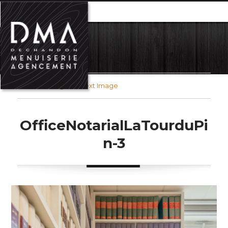
MENU
Previous Image
Next Image
OfficeNotarialLaTourduPi
n-3