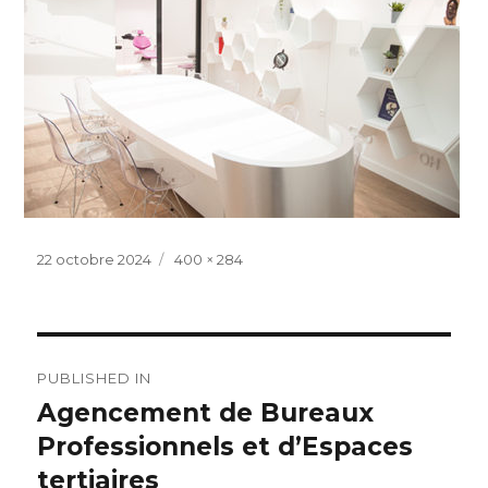
Posted
Full
22 octobre 2024
400 × 284
on
size
Navigation
PUBLISHED IN
de
Agencement de Bureaux
Professionnels et d’Espaces
l’article
tertiaires