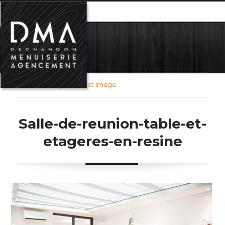
MENU
Previous Image
Next Image
Salle-de-reunion-table-et-
etageres-en-resine