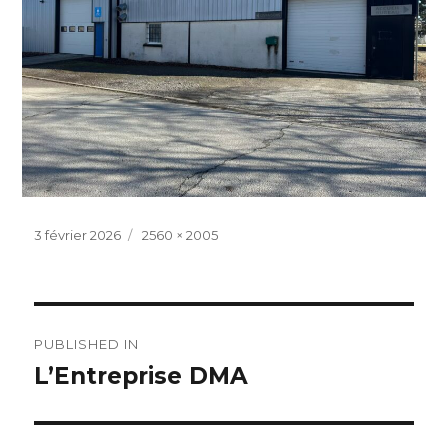
Posted
Full
3 février 2026
2560 × 2005
on
size
Navigation
PUBLISHED IN
de
L’Entreprise DMA
l’article