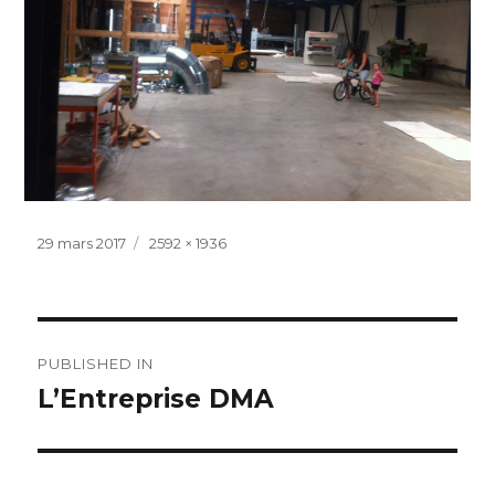
Posted
Full
29 mars 2017
2592 × 1936
on
size
Navigation
PUBLISHED IN
de
L’Entreprise DMA
l’article